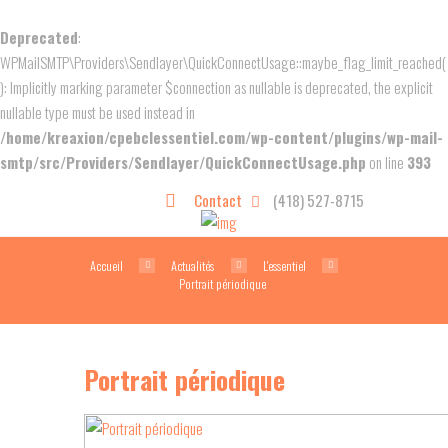
Deprecated
:
WPMailSMTP\Providers\Sendlayer\QuickConnectUsage::maybe_flag_limit_reached(
): Implicitly marking parameter $connection as nullable is deprecated, the explicit
nullable type must be used instead in
/home/kreaxion/cpebclessentiel.com/wp-content/plugins/wp-mail-
smtp/src/Providers/Sendlayer/QuickConnectUsage.php
on line
393
Contact
(418) 527-8715
Accueil
Actualités
L'essentiel
Portrait périodique
Portrait périodique