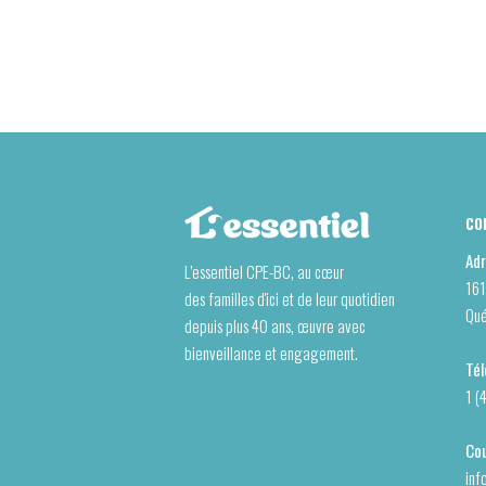
CO
Adr
L’essentiel CPE-BC, au cœur
161
des familles d'ici et de leur quotidien
Qu
depuis plus 40 ans, œuvre avec
bienveillance et engagement.
Tél
1 (
Cou
inf