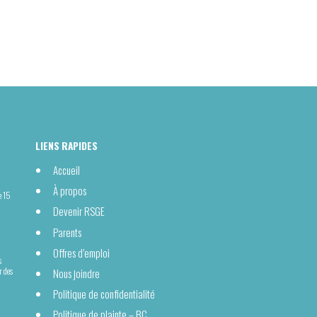
LIENS RAPIDES
Accueil
À propos
e 15
Devenir RSGE
Parents
Offres d’emploi
s
r des
Nous joindre
Politique de confidentialité
Politique de plainte – BC