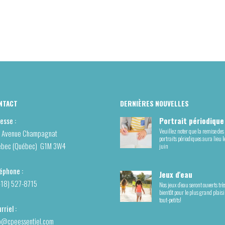
NTACT
DERNIÈRES NOUVELLES
esse :
Portrait périodique
Veuillez noter que la remise des
 Avenue Champagnat
portraits périodiques aura lieu l
ébec (Québec) G1M 3W4
juin
éphone :
Jeux d'eau
418) 527-8715
Nos jeux d’eau seront ouverts trè
bientôt pour le plus grand plaisi
tout-petits!
rriel :
o@cpeessentiel.com